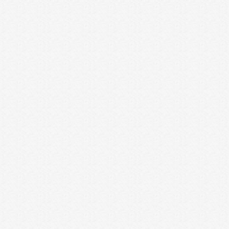
קרא עוד
יכולות נוספות במגוון נושאים
אמיר ברזילאי
| 9 לאוקטובר 2013
כהרגלנו אנו מאוד קשובים לצרכי
לקוחותינו ופועלים באופן מתמיד
לאפשר במערכת מענה לכל צרכיהם, כך
למשל עדכון זה טומן בתוכו הרבה
פיצ'רים נוספים שעלו מהפידבקים של
קהל לקוחותינו.
קרא עוד
ספקי סליקה נוספים
אמיר ברזילאי
| 25 ליולי 2013
בהמשך לאפשרות הסליקה לעסק מתוך
החשבון ב Accountbook הוספנו שני
שרותי סליקה נוספים: טרנזילה ו ג.ב
פרימיום.
קרא עוד