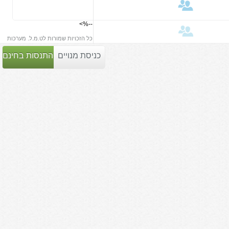
אנו שמחים להוסיף עדכון חדש לניהול
המלאי שבמערכת - הוספת ספקים
והפקת הזמנות רכש
--%>
קרא עוד
כל הזכויות שמורות לט.מ.ל. מערכות
כניסת מנויים
התנסות בחינם
הוספת קבוצות לקוחות וספק סליקה
אמיר ברזילאי
| 01 לאפריל 2014
אנו שמחים לעדכן על תוספות למערכת
בדמות קבוצות לקוחות וספק סליקה
חדש (יעד שריג)
קרא עוד
עדכון נראות המערכת וחשבשבת
PRM
אמיר ברזילאי
| 04 למרץ 2014
אנחנו שמחים לשתף אתכם בעדכון
לעיצוב המערכת וייצוא נוסף להנהלת
החשבונות (חשבשבת PRM)
קרא עוד