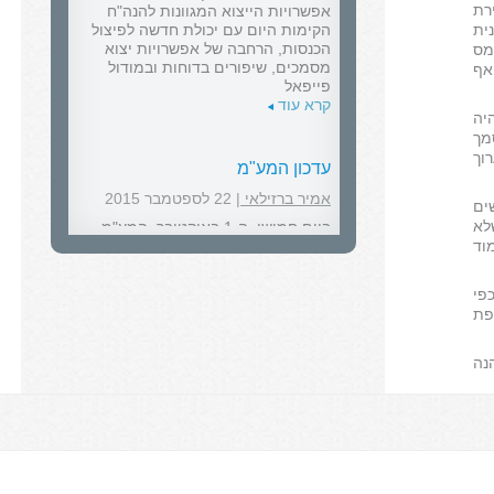
הקימות היום עם יכולת חדשה לפיצול
מירת
הכנסות, הרחבה של אפשרויות יצוא
ית
מסמכים, שיפורים בדוחות ובמודול
מס
פייפאל
אף
קרא עוד
יה
מך
עדכון המע"מ
וך
אמיר ברזילאי
| 22 לספטמבר 2015
ים
ביום חמישי, ה-1 באוקטובר, המע"מ
במשק מתעדכן ל-17%.
לא
קרא עוד
וד
פי
עיצובים חדשים
פת
אמיר ברזילאי
| 05 לאוגוסט 2015
תם מבלים ב- Accountbook למהנה
משדרגים את התקשורת עם לקוחות
העסק עם AccountBook \ הופכים את
החשבונית לכלי שיווקי ומיצובי לעסק
קרא עוד
חשבונית מס במינוס