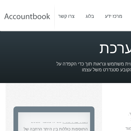
מרכז ידע
בלוג
צרו קשר
ערכת
פונקציונאליות, חווית משתמש ונראות תוך כדי הקפדה על
 הקובע סטנדרט משל עצמו
עדכוני מערכת
.
אמיר ברזילאי
| 23 לדצמבר 2015
התוספות כוללות בין היתר הרחבה של
וד
אפשרויות הייצוא המגוונות להנה"ח